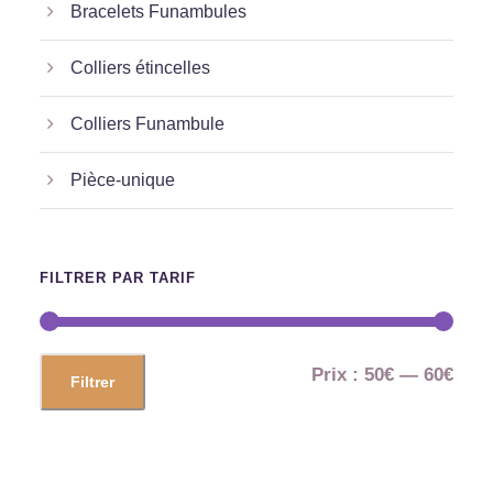
Bracelets Funambules
Colliers étincelles
Colliers Funambule
Pièce-unique
FILTRER PAR TARIF
P
P
Prix :
50€
—
60€
Filtrer
r
r
i
i