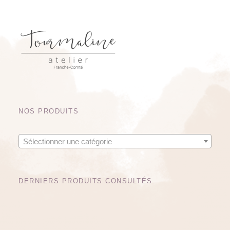
x
x
m
m
i
a
n
x
NOS PRODUITS
Sélectionner une catégorie
DERNIERS PRODUITS CONSULTÉS