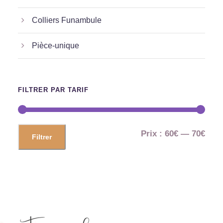
Colliers Funambule
Pièce-unique
FILTRER PAR TARIF
P
P
Prix :
60€
—
70€
Filtrer
r
r
i
i
x
x
m
m