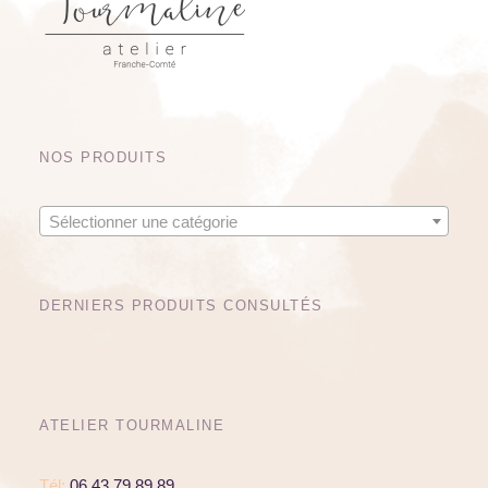
i
a
n
x
NOS PRODUITS
Sélectionner une catégorie
DERNIERS PRODUITS CONSULTÉS
ATELIER TOURMALINE
Tél:
06.43.79.89.89