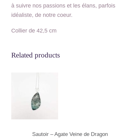
à suivre nos passions et les élans, parfois
t
idéaliste, de notre coeur.
i
n
Collier de 42,5 cm
c
e
l
Related products
l
e
s
-
T
o
u
r
Sautoir – Agate Veine de Dragon
m