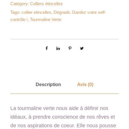
Category:
Colliers étincelles
n
Tags:
collier etincelles
,
Dégradé
,
Gardez votre self-
t
contrôle !
,
Tourmaline Verte
i
t
é
d
e
C
o
l
Description
Avis (0)
l
i
La tourmaline verte nous aide à définir nos
e
idéaux, à prendre conscience de nos rêves et
r
de nos aspirations de coeur. Elle nous pousse
É