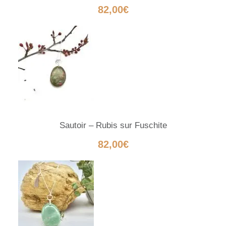
82,00
€
a
l
i
n
e
V
e
r
Sautoir – Rubis sur Fuschite
t
82,00
€
e