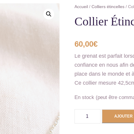
Accueil
/
Colliers étincelles
/ Col
Collier Étin
60,00
€
Le grenat est parfait lors
confiance en nous afin de 
place dans le monde et à
Ce collier mesure 42,5c
En stock (peut être comm
q
AJOUTER 
u
a