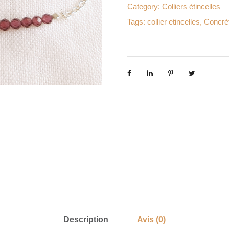
Category:
Colliers étincelles
n
Tags:
collier etincelles
,
Concrét
t
i
t
é
d
e
C
o
l
l
i
e
r
Description
Avis (0)
É