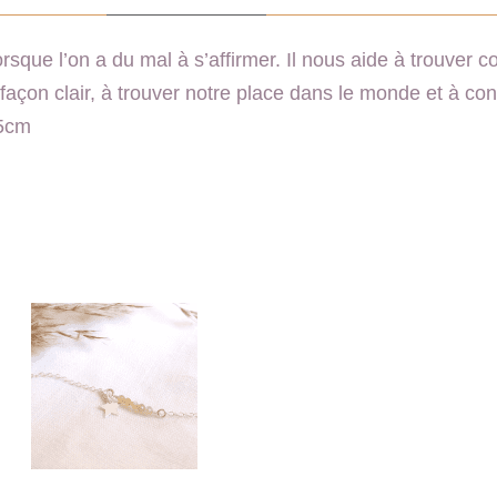
t
i
orsque l’on a du mal à s’affirmer. Il nous aide à trouver 
n
e façon clair, à trouver notre place dans le monde et à con
c
,5cm
e
l
l
e
s
-
g
r
e
n
a