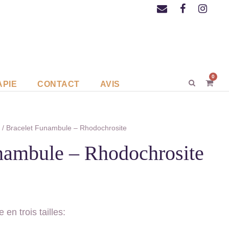
0
APIE
CONTACT
AVIS
s
/ Bracelet Funambule – Rhodochrosite
nambule – Rhodochrosite
 en trois tailles: