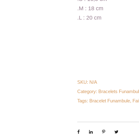
.M : 18 cm
.L : 20 cm
SKU:
N/A
Category:
Bracelets Funambu
Tags:
Bracelet Funambule
,
Fai