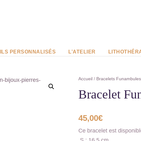
ILS PERSONNALISÉS
L’ATELIER
LITHOTHÉR
Accueil
/
Bracelets Funambule
Bracelet Fu
45,00
€
Ce bracelet est disponible
.S : 16,5 cm